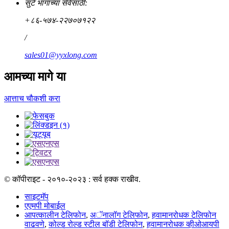
सुटे भागांच्या सेवेसाठी:
+८६-५७४-२२७०७१२२
/
sales01@yyxlong.com
आमच्या मागे या
आत्ताच चौकशी करा
© कॉपीराइट - २०१०-२०२३ : सर्व हक्क राखीव.
साइटमॅप
एएमपी मोबाईल
आपत्कालीन टेलिफोन
,
अॅनालॉग टेलिफोन
,
हवामानरोधक टेलिफोन
वाढवणे
,
कोल्ड रोल्ड स्टील बॉडी टेलिफोन
,
हवामानरोधक व्हीओआयपी