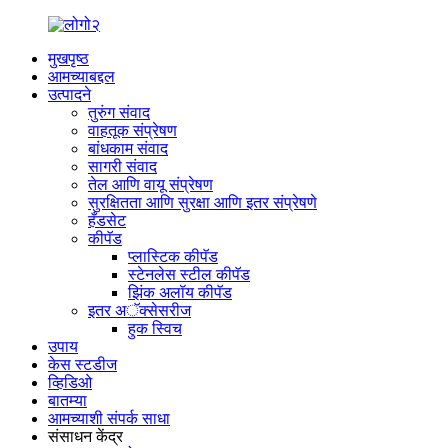
मुखपृष्ठ
आमच्याबद्दल
उत्पादने
तुरुंग संवाद
वाहतूक संप्रेषण
बांधकाम संवाद
सागरी संवाद
तेल आणि वायू संप्रेषण
सुरक्षितता आणि सुरक्षा आणि इतर संप्रेषणे
हँडसेट
कीपॅड
प्लास्टिक कीपॅड
स्टेनलेस स्टील कीपॅड
झिंक अलॉय कीपॅड
इतर अॅक्सेसरीज
हुक स्विच
उपाय
केस स्टडीज
व्हिडिओ
बातम्या
आमच्याशी संपर्क साधा
संसाधन केंद्र