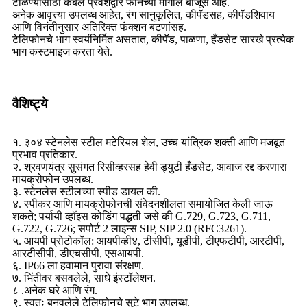
टाळण्यासाठी केबल प्रवेशद्वार फोनच्या मागील बाजूस आहे.
अनेक आवृत्त्या उपलब्ध आहेत, रंग सानुकूलित, कीपॅडसह, कीपॅडशिवाय
आणि विनंतीनुसार अतिरिक्त फंक्शन बटणांसह.
टेलिफोनचे भाग स्वयंनिर्मित असतात, कीपॅड, पाळणा, हँडसेट सारखे प्रत्येक
भाग कस्टमाइज करता येते.
वैशिष्ट्ये
१. ३०४ स्टेनलेस स्टील मटेरियल शेल, उच्च यांत्रिक शक्ती आणि मजबूत
प्रभाव प्रतिकार.
२. श्रवणयंत्र सुसंगत रिसीव्हरसह हेवी ड्युटी हँडसेट, आवाज रद्द करणारा
मायक्रोफोन उपलब्ध.
३. स्टेनलेस स्टीलच्या स्पीड डायल की.
४. स्पीकर आणि मायक्रोफोनची संवेदनशीलता समायोजित केली जाऊ
शकते; पर्यायी व्हॉइस कोडिंग पद्धती जसे की G.729, G.723, G.711,
G.722, G.726; सपोर्ट 2 लाइन्स SIP, SIP 2.0 (RFC3261).
५. आयपी प्रोटोकॉल: आयपीव्ही४, टीसीपी, यूडीपी, टीएफटीपी, आरटीपी,
आरटीसीपी, डीएचसीपी, एसआयपी.
६. IP66 ला हवामान पुरावा संरक्षण.
७. भिंतीवर बसवलेले, साधे इंस्टॉलेशन.
८ .अनेक घरे आणि रंग.
९. स्वतः बनवलेले टेलिफोनचे सुटे भाग उपलब्ध.