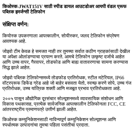
किओस्क-JWAT151V साठी स्पीड डायल आउटडोअर आयपी वंडल प्रूफ
पब्लिक इमर्जन्सी टेलिफोन
संक्षिप्त वर्णन:
कियोस्क उपकरणाला आपत्कालीन, सोयीस्कर, जलद टेलिफोन संप्रेषण
आवश्यक आहे.
जोइवो टीम केवळ हे समजत नाही तर तुमच्या सर्वात कठीण ग्राहकांसाठी देखील
या अपेक्षा ओलांडण्याचा प्रयत्न करते. आमचे टेलिफोन उत्कृष्ट दर्जाचे आहेत
आणि उच्च वापर, गैरवापर, तोडफोड आणि बाह्य वातावरणाचा सामना करण्यास
सिद्ध झाले आहेत.
जोइवो पब्लिक टेलिफोन्समध्ये तोडफोड प्रतिरोधक, स्टील मटेरियल, IP66
वॉटरप्रूफ डिफेंड ग्रेड आहे जो बाहेर बसवता येतो, स्वच्छ करणे सोपे, उच्च गंज
प्रतिरोधक, उच्च यांत्रिक शक्ती आणि मजबूत प्रभाव प्रतिरोधकता आहे.
२००५ पासून औद्योगिक दूरसंचार सोल्यूशनमध्ये व्यावसायिक संशोधन आणि
विकास पथकासह, प्रत्येक सार्वजनिक आपत्कालीन टेलिफोनला FCC, CE
आंतरराष्ट्रीय प्रमाणपत्रे उत्तीर्ण झाली आहेत.
किओस्क कम्युनिकेशनसाठी नाविन्यपूर्ण कम्युनिकेशन सोल्यूशन्स आणि
स्पर्धात्मक उत्पादनांचा तुमचा पहिला पसंतीचा प्रदाता.