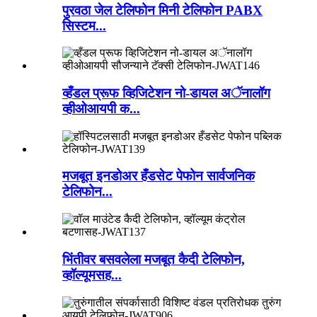
पुरवठा जेल टेलिफोन मिनी टेलिफोन PABX
सिस्टम...
व्हँडल प्रूफ व्हिजिटेशन नो-डायल अॅनालॉग
व्हीओआयपी क...
मजबूत इनडोअर हँडसेट पेफोन सार्वजनिक
टेलिफोन...
भिंतीवर बसवलेला मजबूत कैदी टेलिफोन,
व्हॉल्यूमसह...