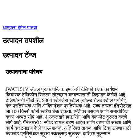
आम्हाला ईमेल पाठवा
उत्पादन तपशील
उत्पादन टॅग्ज
उत्पादनाचा परिचय
JWAT151V व्हँडल प्रूफ पब्लिक इमर्जन्सी टेलिफोन एक कार्यक्षम
कियोस्क टेलिफोन सिस्टम सोल्यूशन बनवण्यासाठी डिझाइन केलेले आहे.
टेलिफोनची बॉडी SUS304 स्टेनलेस स्टील (कोल्ड रोल्ड स्टील पर्यायी),
गंज प्रतिरोधक आणि ऑक्सिडेशन प्रतिरोधक आहे, उच्च तन्यता हँडसेटसह
जो 100 किलो फोर्स स्ट्रेंथ घेऊ शकतो. भिंतीवर बसवणे आणि समायोजित
करणे अत्यंत सोपे आहे. 4 स्क्रूद्वारे हाऊसिंग आणि बॅकप्लेट दुरुस्त करणे
सोपे आहे. पॅनेलमध्ये 5 स्पीड डायल बटण आहेत आणि बटणाची संख्या आणि
कार्य कस्टमाइज केले जाऊ शकते. अतिरिक्त ताकद आणि टिकाऊपणासाठी
छेडछाड प्रतिरोधक सुरक्षा स्क्रूसह सुसज्ज. कृत्रिम नुकसान