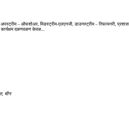
, अपस्ट्रीम – ऑफशोअर, मिडस्ट्रीम-एलएनजी, डाउनस्ट्रीम – रिफायनरी, प्रशासकीय क
ार्यक्षम दळणवळण केवळ...
ंत, चीन