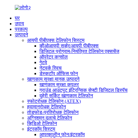
घर
उपाय
प्रकल्प
उत्पादने
आयपी पीबीएक्स टेलिफोन सिस्टम
व्हीओआयपी सर्व्हर/आयपी पीबीएक्स
डिजिटल प्रोग्राम-नियंत्रित टेलिफोन एक्सचेंज
ऑपरेटर कन्सोल
गेटवे
नेटवर्क स्विच
डेस्कटॉप ऑफिस फोन
खाणकाम सुरक्षा मानक उत्पादने
खाणकाम सुरक्षा कपलर
ग्राउंड आउटपुट इंट्रिन्सिक सेफ्टी डिजिटल डिस्पॅच
दुहेरी सर्किट खाणकाम टेलिफोन
स्फोटरोधक टेलिफोन (ATEX)
हवामानरोधक टेलिफोन
तोडफोड-प्रतिरोधक टेलिफोन
अग्निशमन दलाचे टेलिफोन
व्हिडिओ टेलिफोन
इंटरकॉम सिस्टम
आपत्कालीन फोन/इंटरकॉम