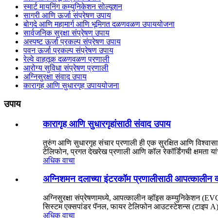
स्मार्ट मायनिंग कम्युनिकेशन सोल्यूशन
सागरी आणि ऊर्जा संप्रेषण उपाय
बोगदे आणि महामार्ग आणि भूमिगत दळणवळण उपाययोजना
सार्वजनिक सुरक्षा संप्रेषण उपाय
अस्पष्ट ऊर्जा प्रकल्प संप्रेषण उपाय
पवन ऊर्जा प्रकल्प संप्रेषण उपाय
रेल्वे वाहतूक दळणवळण प्रणाली
आरोग्य सुविधा संप्रेषण प्रणाली
अग्निसुरक्षा संवाद उपाय
कारागृह आणि सुधारगृह उपाययोजना
उपाय
कारागृह आणि सुधारगृहांसाठी संवाद उपाय
तुरुंग आणि सुधारगृह संचार प्रणाली ही एक सुरक्षित आणि विश्वासा
टेलिफोन, प्रगत देखरेख प्रणाली आणि कॉल रेकॉर्डिंगची क्षमता या
अधिक वाचा
अग्निशमन दलाच्या इंटरकॉम प्रणालीसाठी आपत्कालीन व
अग्निसुरक्षा संप्रेषणामध्ये, आपत्कालीन व्हॉइस कम्युनिकेशन (
सिस्टम एक्सपांडर पॅनल, फायर टेलिफोन आउटस्टेशन्स (टाइप A),
अधिक वाचा