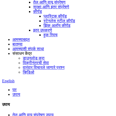
तेल आणि वायू संप्रेषण
सुरक्षा आणि इतर संप्रेषणे
कीपॅड
प्लास्टिक कीपॅड
स्टेनलेस स्टील कीपॅड
झिंक अलॉय कीपॅड
इतर उपकरणे
हुक स्विच
आमच्याबद्दल
बातम्या
आमच्याशी संपर्क साधा
संसाधन केंद्र
डाउनलोड करा
विक्रीनंतरची सेवा
वारंवार विचारले जाणारे प्रश्न
व्हिडिओ
English
घर
उपाय
उपाय
तेल आणि वायू संप्रेषण उपाय