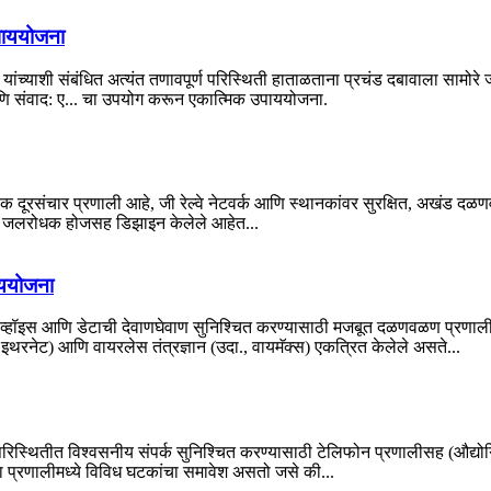
पाययोजना
च्याशी संबंधित अत्यंत तणावपूर्ण परिस्थिती हाताळताना प्रचंड दबावाला सामोरे जावे ल
णि संवाद: ए... चा उपयोग करून एकात्मिक उपाययोजना.
क दूरसंचार प्रणाली आहे, जी रेल्वे नेटवर्क आणि स्थानकांवर सुरक्षित, अखंड दळण
णि जलरोधक होजसह डिझाइन केलेले आहेत...
ाययोजना
श्वसनीय व्हॉइस आणि डेटाची देवाणघेवाण सुनिश्चित करण्यासाठी मजबूत दळणवळण प्रणा
, इथरनेट) आणि वायरलेस तंत्रज्ञान (उदा., वायमॅक्स) एकत्रित केलेले असते...
स्थितीत विश्वसनीय संपर्क सुनिश्चित करण्यासाठी टेलिफोन प्रणालीसह (औद्योगि
प्रणालीमध्ये विविध घटकांचा समावेश असतो जसे की...