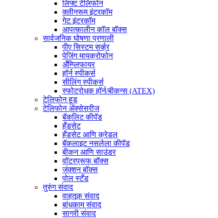
लिफ्ट टेलिफोन
क्लीनरूम इंटरकॉम
गेट इंटरकॉम
आपत्कालीन कॉल बॉक्स
सार्वजनिक घोषणा प्रणाली
पीए सिस्टम सर्व्हर
पेजिंग मायक्रोफोन
अँम्प्लिफायर
हॉर्न स्पीकर्स
सीलिंग स्पीकर्स
स्फोटरोधक हॉर्न/बीकन्स (ATEX)
टेलिफोन हूड
टेलिफोन ॲक्सेसरीज
बॅकलिट कीपॅड
हँडसेट
हँडसेट आणि क्रेडल
बॅकलाइट नसलेला कीपॅड
बीकन आणि साउंडर
वॉटरप्रूफ बॉक्स
जंक्शन बॉक्स
पोल स्टँड
तुरुंग संवाद
वाहतूक संवाद
बांधकाम संवाद
सागरी संवाद