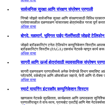
अधिक वाचा
सार्वजनिक सुरक्षा आणि संरक्षण संप्रेषण प्रणाली
निंगबो जोइवो सार्वजनिक सुरक्षा आणि संरक्षणासाठी विविध प्रकारच्
प्रवेशाजवळील दळणवळण यांसारख्या क्षेत्रांमधील गरजा पूर्ण करत
अधिक वाचा
बोगदे, महामार्ग, भूमिगत पाईप गॅलरींसाठी जोइवो टेलिफो
जोइवो ब्रॉडकास्टिंग टनेल टेलिफोन कम्युनिकेशन सिस्टीम आपत
ब्रॉडकास्टिंग सिस्टीम (PAGA) एकसंध नेटवर्क म्हणून कार्य 
अधिक वाचा
सागरी आणि ऊर्जा क्षेत्रांसाठी व्यावसायिक संप्रेषण प्रण
सागरी दळणवळण प्रणालीमध्ये अनेक वेगवेगळे विभाग समाविष्ट आ
प्लॅटफॉर्म, वर्कबोट्स आणि ऑफशोअर जहाजे, फेरी आणि रो-पॅक्स जहा
अधिक वाचा
स्मार्ट मायनिंग इंटरकॉम कम्युनिकेशन सिस्टम
खाणकाम नेटवर्क सुरक्षितता, कार्यक्षमता आणि उत्पादकता सुनि
प्रणालींपासून ते वाय-फाय, प्रायव्हेट एलटीई आणि मेश नेटवर्क्ससार