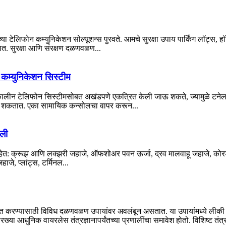
या टेलिफोन कम्युनिकेशन सोल्यूशन्स पुरवते. आमचे सुरक्षा उपाय पार्किंग लॉट्स, हॉ
ात. सुरक्षा आणि संरक्षण दळणवळण...
न कम्युनिकेशन सिस्टीम
्कालीन टेलिफोन सिस्टीमसोबत अखंडपणे एकत्रित केली जाऊ शकते, ज्यामुळे टने
करू शकतात. एका सामायिक कन्सोलचा वापर करून...
ाली
हेत: क्रूझ आणि लक्झरी जहाजे, ऑफशोअर पवन ऊर्जा, द्रव मालवाहू जहाजे, कोरड
जे, प्लांट्स, टर्मिनल...
श्चित करण्यासाठी विविध दळणवळण उपायांवर अवलंबून असतात. या उपायांमध्ये लीक
ख्या आधुनिक वायरलेस तंत्रज्ञानापर्यंतच्या प्रणालींचा समावेश होतो. विशिष्ट तंत्रज