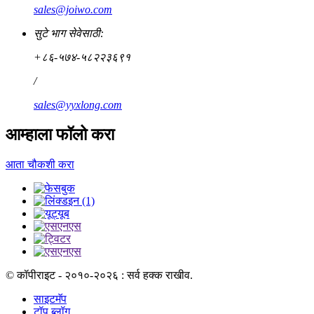
sales@joiwo.com
सुटे भाग सेवेसाठी:
+८६-५७४-५८२२३६९१
/
sales@yyxlong.com
आम्हाला फॉलो करा
आता चौकशी करा
© कॉपीराइट - २०१०-२०२६ : सर्व हक्क राखीव.
साइटमॅप
टॉप ब्लॉग