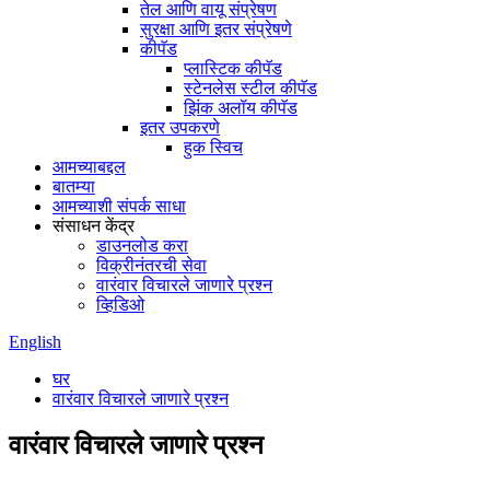
तेल आणि वायू संप्रेषण
सुरक्षा आणि इतर संप्रेषणे
कीपॅड
प्लास्टिक कीपॅड
स्टेनलेस स्टील कीपॅड
झिंक अलॉय कीपॅड
इतर उपकरणे
हुक स्विच
आमच्याबद्दल
बातम्या
आमच्याशी संपर्क साधा
संसाधन केंद्र
डाउनलोड करा
विक्रीनंतरची सेवा
वारंवार विचारले जाणारे प्रश्न
व्हिडिओ
English
घर
वारंवार विचारले जाणारे प्रश्न
वारंवार विचारले जाणारे प्रश्न