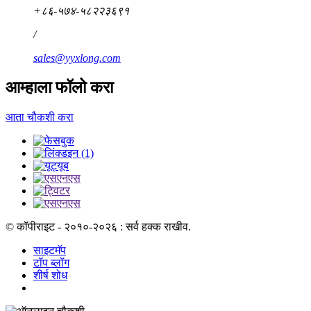
+८६-५७४-५८२२३६९१
/
sales@yyxlong.com
आम्हाला फॉलो करा
आता चौकशी करा
© कॉपीराइट - २०१०-२०२६ : सर्व हक्क राखीव.
साइटमॅप
टॉप ब्लॉग
शीर्ष शोध