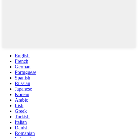
English
French
German
Portuguese
Spanish
Russian
Japanese
Korean
Arabic
Irish
Greek
Turkish
Italian
Danish
Romanian