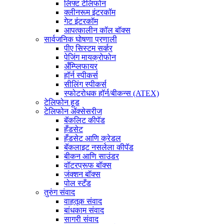
लिफ्ट टेलिफोन
क्लीनरूम इंटरकॉम
गेट इंटरकॉम
आपत्कालीन कॉल बॉक्स
सार्वजनिक घोषणा प्रणाली
पीए सिस्टम सर्व्हर
पेजिंग मायक्रोफोन
अँम्प्लिफायर
हॉर्न स्पीकर्स
सीलिंग स्पीकर्स
स्फोटरोधक हॉर्न/बीकन्स (ATEX)
टेलिफोन हूड
टेलिफोन ॲक्सेसरीज
बॅकलिट कीपॅड
हँडसेट
हँडसेट आणि क्रेडल
बॅकलाइट नसलेला कीपॅड
बीकन आणि साउंडर
वॉटरप्रूफ बॉक्स
जंक्शन बॉक्स
पोल स्टँड
तुरुंग संवाद
वाहतूक संवाद
बांधकाम संवाद
सागरी संवाद