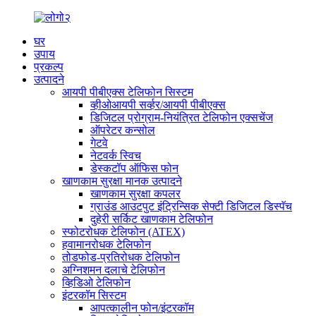
घर
उपाय
प्रकल्प
उत्पादने
आयपी पीबीएक्स टेलिफोन सिस्टम
व्हीओआयपी सर्व्हर/आयपी पीबीएक्स
डिजिटल प्रोग्राम-नियंत्रित टेलिफोन एक्सचेंज
ऑपरेटर कन्सोल
गेटवे
नेटवर्क स्विच
डेस्कटॉप ऑफिस फोन
खाणकाम सुरक्षा मानक उत्पादने
खाणकाम सुरक्षा कपलर
ग्राउंड आउटपुट इंट्रिन्सिक सेफ्टी डिजिटल डिस्पॅच
दुहेरी सर्किट खाणकाम टेलिफोन
स्फोटरोधक टेलिफोन (ATEX)
हवामानरोधक टेलिफोन
तोडफोड-प्रतिरोधक टेलिफोन
अग्निशमन दलाचे टेलिफोन
व्हिडिओ टेलिफोन
इंटरकॉम सिस्टम
आपत्कालीन फोन/इंटरकॉम