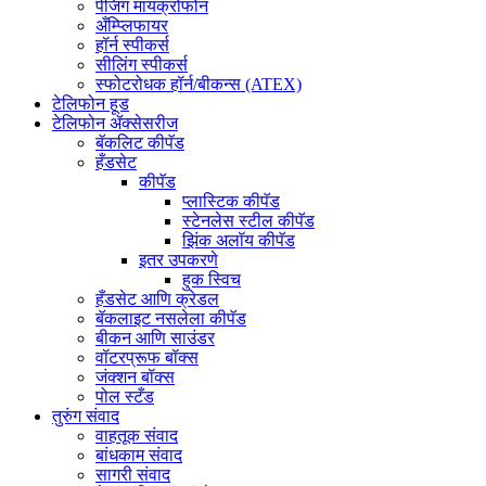
पेजिंग मायक्रोफोन
अँम्प्लिफायर
हॉर्न स्पीकर्स
सीलिंग स्पीकर्स
स्फोटरोधक हॉर्न/बीकन्स (ATEX)
टेलिफोन हूड
टेलिफोन ॲक्सेसरीज
बॅकलिट कीपॅड
हँडसेट
कीपॅड
प्लास्टिक कीपॅड
स्टेनलेस स्टील कीपॅड
झिंक अलॉय कीपॅड
इतर उपकरणे
हुक स्विच
हँडसेट आणि क्रेडल
बॅकलाइट नसलेला कीपॅड
बीकन आणि साउंडर
वॉटरप्रूफ बॉक्स
जंक्शन बॉक्स
पोल स्टँड
तुरुंग संवाद
वाहतूक संवाद
बांधकाम संवाद
सागरी संवाद