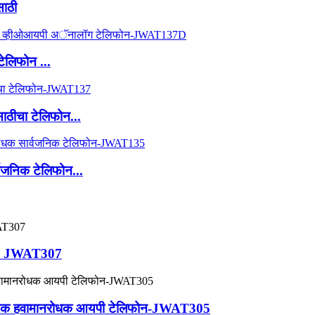
साठी
ेलिफोन ...
ंसाठीचा टेलिफोन...
वजनिक टेलिफोन...
ोन - JWAT307
द्योगिक हवामानरोधक आयपी टेलिफोन-JWAT305