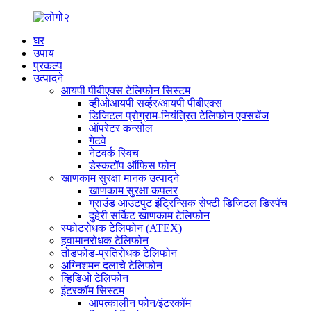
घर
उपाय
प्रकल्प
उत्पादने
आयपी पीबीएक्स टेलिफोन सिस्टम
व्हीओआयपी सर्व्हर/आयपी पीबीएक्स
डिजिटल प्रोग्राम-नियंत्रित टेलिफोन एक्सचेंज
ऑपरेटर कन्सोल
गेटवे
नेटवर्क स्विच
डेस्कटॉप ऑफिस फोन
खाणकाम सुरक्षा मानक उत्पादने
खाणकाम सुरक्षा कपलर
ग्राउंड आउटपुट इंट्रिन्सिक सेफ्टी डिजिटल डिस्पॅच
दुहेरी सर्किट खाणकाम टेलिफोन
स्फोटरोधक टेलिफोन (ATEX)
हवामानरोधक टेलिफोन
तोडफोड-प्रतिरोधक टेलिफोन
अग्निशमन दलाचे टेलिफोन
व्हिडिओ टेलिफोन
इंटरकॉम सिस्टम
आपत्कालीन फोन/इंटरकॉम