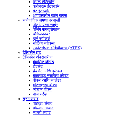
लिफ्ट टेलिफोन
क्लीनरूम इंटरकॉम
गेट इंटरकॉम
आपत्कालीन कॉल बॉक्स
सार्वजनिक घोषणा प्रणाली
पीए सिस्टम सर्व्हर
पेजिंग मायक्रोफोन
अँम्प्लिफायर
हॉर्न स्पीकर्स
सीलिंग स्पीकर्स
स्फोटरोधक हॉर्न/बीकन्स (ATEX)
टेलिफोन हूड
टेलिफोन ॲक्सेसरीज
बॅकलिट कीपॅड
हँडसेट
हँडसेट आणि क्रेडल
बॅकलाइट नसलेला कीपॅड
बीकन आणि साउंडर
वॉटरप्रूफ बॉक्स
जंक्शन बॉक्स
पोल स्टँड
तुरुंग संवाद
वाहतूक संवाद
बांधकाम संवाद
सागरी संवाद