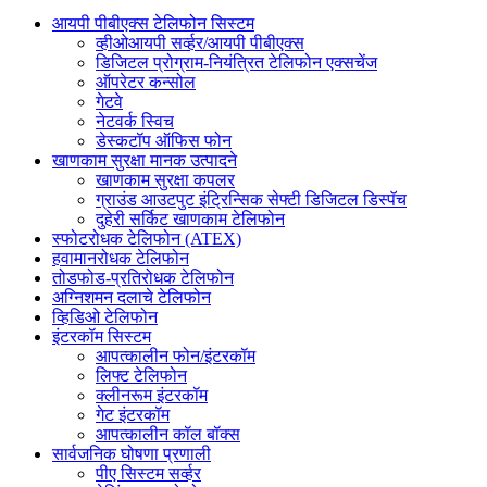
आयपी पीबीएक्स टेलिफोन सिस्टम
व्हीओआयपी सर्व्हर/आयपी पीबीएक्स
डिजिटल प्रोग्राम-नियंत्रित टेलिफोन एक्सचेंज
ऑपरेटर कन्सोल
गेटवे
नेटवर्क स्विच
डेस्कटॉप ऑफिस फोन
खाणकाम सुरक्षा मानक उत्पादने
खाणकाम सुरक्षा कपलर
ग्राउंड आउटपुट इंट्रिन्सिक सेफ्टी डिजिटल डिस्पॅच
दुहेरी सर्किट खाणकाम टेलिफोन
स्फोटरोधक टेलिफोन (ATEX)
हवामानरोधक टेलिफोन
तोडफोड-प्रतिरोधक टेलिफोन
अग्निशमन दलाचे टेलिफोन
व्हिडिओ टेलिफोन
इंटरकॉम सिस्टम
आपत्कालीन फोन/इंटरकॉम
लिफ्ट टेलिफोन
क्लीनरूम इंटरकॉम
गेट इंटरकॉम
आपत्कालीन कॉल बॉक्स
सार्वजनिक घोषणा प्रणाली
पीए सिस्टम सर्व्हर