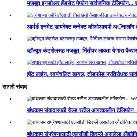
मजबूत इनडोअर हँडसेट पेफोन सार्वजनिक टेलिफोन... 
आर्मर्ड इनमेट डायरेक्ट कनेक्ट व्हीओआयपी अॅनालॉग ट
व्हॉल्यूम कंट्रोलसह मजबूत, भिंतीवर लावता येणारा कैद्या
हॉट लाईन, स्वयंचलित डायल, तोडफोड-प्रतिरोधक सार्
सागरी संवाद
बांधकाम संवादासाठी रोल्ड स्टील आपत्कालीन टेलिफ
बांधकाम संप्रेषणासाठी एलसीडी डिस्प्ले असलेला औ