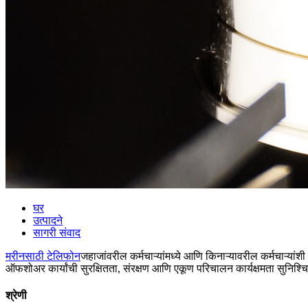
घर
उत्पादने
सागरी संवाद
मरीनसाठी टेलिफोन
जहाजांवरील कर्मचाऱ्यांमध्ये आणि किनाऱ्यावरील कर्मचाऱ्यांश
ऑफशोअर कार्यांची सुरक्षितता, संरक्षण आणि एकूण परिचालन कार्यक्षमता सुनिश्चित
श्रेणी