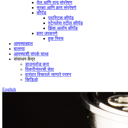
तेल आणि वायू संप्रेषण
सुरक्षा आणि इतर संप्रेषणे
कीपॅड
प्लास्टिक कीपॅड
स्टेनलेस स्टील कीपॅड
झिंक अलॉय कीपॅड
इतर उपकरणे
हुक स्विच
आमच्याबद्दल
बातम्या
आमच्याशी संपर्क साधा
संसाधन केंद्र
डाउनलोड करा
विक्रीनंतरची सेवा
वारंवार विचारले जाणारे प्रश्न
व्हिडिओ
English